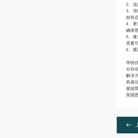
2、
3、
如有
4、
确保
5、
质量
6、
华锐
分存
解决
风扇
簧故
美国恩