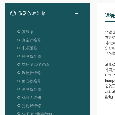
仪器仪表维修
详细
高压泵
华锐
在各
真空计维修
得尤
电源维修
定期
足的
膜厚仪维修
红外测温仪维修
液压
德国卢
温控仪维修
HYD
hus
偏心仪维修
它的
测厚仪维修
压到液
能是
机器人维修
光栅尺维修
分子泵控制器维修