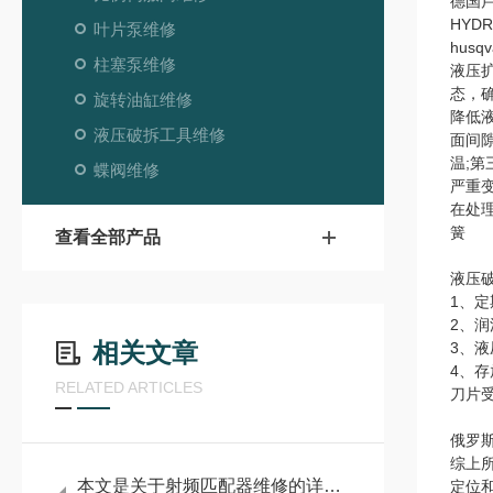
德国卢
HYD
叶片泵维修
hus
柱塞泵维修
液压
态，确
旋转油缸维修
降低
液压破拆工具维修
面间
温;
蝶阀维修
严重
在处
簧
查看全部产品
液压
1、
2、
相关文章
3、
4、
RELATED ARTICLES
刀片
俄罗
综上
本文是关于射频匹配器维修的详细阐述
定位