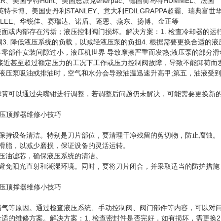
ZER、美国亨特Hunt、美国恩派克enerpac、德国荷马特HUMMEL、法国
le英特卡博、美国史丹利STANLEY、意大利EDILGRAPPA超霸、瑞典富世
INGLEE、华锐佳、赛瑞达、诺盾、蓬恩、燕东、扬博、金正等
面或内部存在污垢；液压控制阀门损坏。解决方案：1. 检查冷却器的运
3. 降低液压系统的负载，以减轻液压泵的负担4. 根据需要更换合适的液
零部件安装间隙过小，液压机世界 导致摩擦严重而发热;液压泵的部分滑
接近甚至超过额定压力的工况下工作或压力控制阀故障，导致不能卸荷而
当液压泵吸油或排油时，空气和水分会导致油温迅速升高甲;第五，油液受
弹簧可以通过尖嘴钳进行调整，若调整后问题仍未解决，可能需要更换新
保持设备清洁。特别是刀片部位，要清理干净残留的剪切物，防止腐蚀。
滑脂，以减少磨损，保证设备的灵活运转。
压油滤芯，确保液压系统的清洁。
避免阳光直射和潮湿环境。同时，要将刀片闭合，并采取适当的防护措施
漏气等原因。通过检查液压系统、手动控制阀、阀门部件等内容，可以对
的维修方案。解决方案：1. 检查密封件是否完好，如有损坏，需更换2.