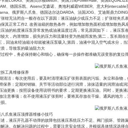
卡斯LUKAS、美国贝尔顿Belton、美国力鹰PowerHaw、英国EQUALI
RAM、德国乐凯、Aiseno艾森诺、奥地利威霸WEBER、意大利intercab
qvarna、俄罗斯八爪鱼、德国达尔达DARDA、法国JOG、艾迪斯鼎力D
扩张钳无法闭合一般存在以下原因：液压油缺少或压力不足；扩张钳夹爪表
保其正常工作2. 改善油箱的散热条件，例如增加散热面积或增加散热风扇
液压油的粘度液压泵异常发热或油液温度过高，常见原因如下：，液压泵各
隙较大，内泄增加，损失的压力和流量转变为热能而发热;第二，泵长期在
第三，回油未经油箱冷却就被液压泵吸入;第四，油液中混入空气或水分，
变质，导致泵的吸油阻力大
理过程中，务必保持耐心和细心，确保每一步操作都准确无误变形的复位
破拆工具
维修保养
定期清洁：每次使用后，要及时清理液压扩张剪表面的污垢、灰尘和杂物，
润滑保养：定期对销轴、关节等活动部位进行润滑，涂抹适量的润滑油或润
液压油更换：按照设备使用说明书的要求，定期更换液压油。同时，更换液
存放注意事项：在不使用液压扩张剪时，要将其存放在干燥、通风的地方，
受损。
斯八爪鱼液压顶撑器维修小技巧
所述，液压开孔器不动弹的故障包括液压系统压力不足、阀门损坏、管路
和解决。在解决问题的过程中，需要注意安全情况，并根据具体情况选择合适