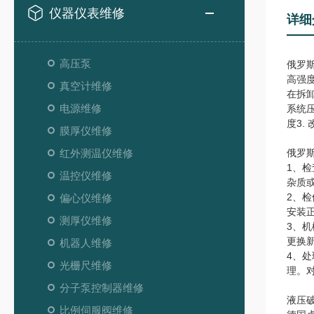
仪器仪表维修
详细
高压泵
俄罗
高强
真空计维修
在拆
电源维修
系统
度3.
膜厚仪维修
红外测温仪维修
俄罗
1、
温控仪维修
杂质
2、
偏心仪维修
安装
测厚仪维修
3、
更换
机器人维修
4、
光栅尺维修
理。
分子泵控制器维修
液压
比例伺服阀维修