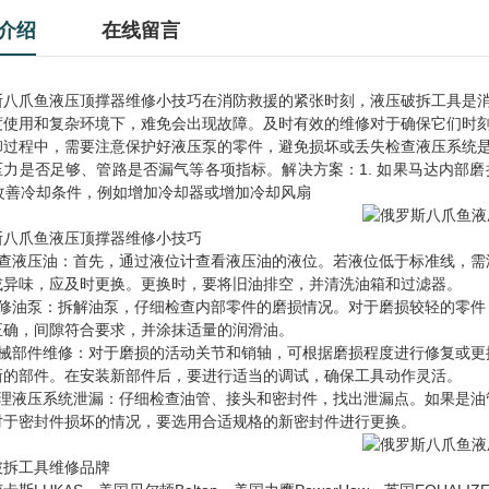
介绍
在线留言
斯八爪鱼液压顶撑器维修小技巧在消防救援的紧张时刻，液压破拆工具是
度使用和复杂环境下，难免会出现故障。及时有效的维修对于确保它们时
卸过程中，需要注意保护好液压泵的零件，避免损坏或丢失检查液压系统
压力是否足够、管路是否漏气等各项指标。解决方案：1. 如果马达内部磨
 改善冷却条件，例如增加冷却器或增加冷却风扇
斯八爪鱼液压顶撑器维修小技巧
检查液压油：首先，通过液位计查看液压油的液位。若液位低于标准线，需
或异味，应及时更换。更换时，要将旧油排空，并清洗油箱和过滤器。
检修油泵：拆解油泵，仔细检查内部零件的磨损情况。对于磨损较轻的零件
正确，间隙符合要求，并涂抹适量的润滑油。
机械部件维修：对于磨损的活动关节和销轴，可根据磨损程度进行修复或更
新的部件。在安装新部件后，要进行适当的调试，确保工具动作灵活。
处理液压系统泄漏：仔细检查油管、接头和密封件，找出泄漏点。如果是油
对于密封件损坏的情况，要选用合适规格的新密封件进行更换。
破拆工具维修品牌