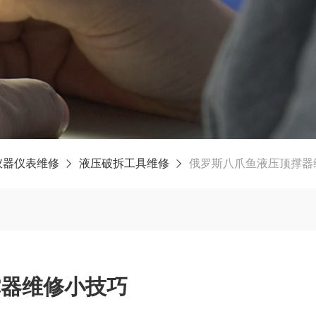
仪器仪表维修
液压破拆工具维修
俄罗斯八爪鱼液压顶撑器
撑器维修小技巧