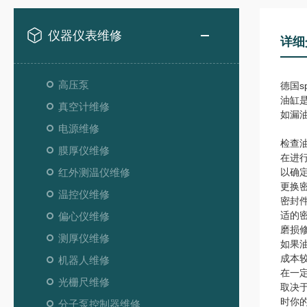
仪器仪表维修
详细
高压泵
德国s
油缸
真空计维修
如漏
电源维修
检查
膜厚仪维修
在进
红外测温仪维修
以确
更换
温控仪维修
密封
适的
偏心仪维修
磨损
测厚仪维修
如果
成本
机器人维修
在一
光栅尺维修
取决
时你
分子泵控制器维修