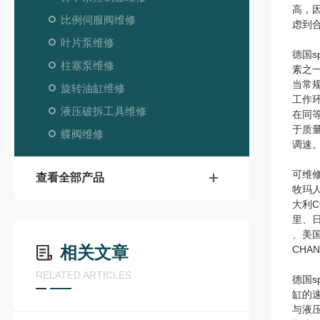
高，
比例伺服阀维修
虑到
叶片泵维修
德国s
柱塞泵维修
素之
当常
旋转油缸维修
工作
液压破拆工具维修
在同
于质
蝶阀维修
调速
可维
查看全部产品
牧玛人
大利C
里、日本
、美国
相关文章
CHA
RELATED ARTICLES
德国s
缸的
与液