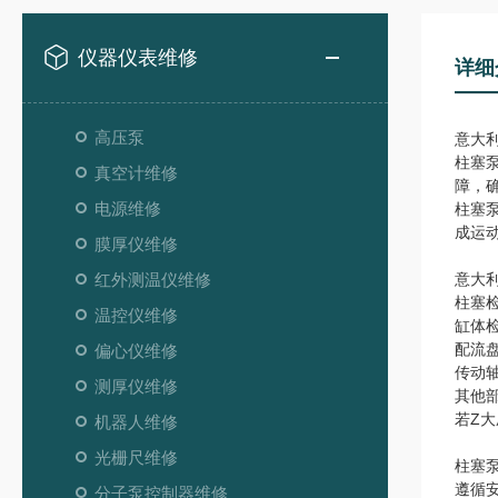
仪器仪表维修
详细
高压泵
意大
柱塞
真空计维修
障，
电源维修
柱塞
成运
膜厚仪维修
红外测温仪维修
意大
柱塞
温控仪维修
缸体
配流
偏心仪维修
传动
测厚仪维修
其他
若Z
机器人维修
光栅尺维修
柱塞
遵循
分子泵控制器维修