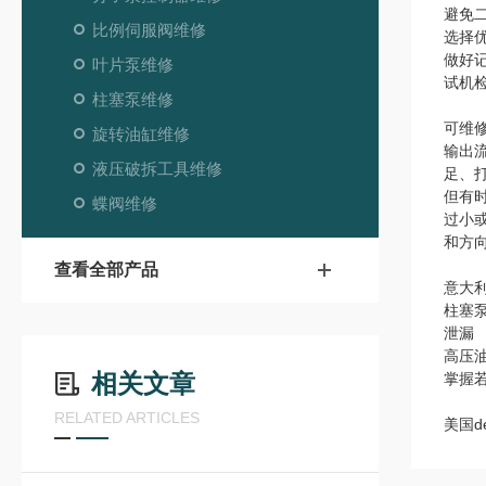
避免
比例伺服阀维修
选择
做好
叶片泵维修
试机
柱塞泵维修
可维修
旋转油缸维修
输出
液压破拆工具维修
足、
但有
蝶阀维修
过小
和方
查看全部产品
意大
柱塞
泄漏
高压
相关文章
掌握
RELATED ARTICLES
美国d