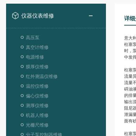
仪器仪表维修
详细
高压泵
意大利
柱塞
真空计维修
时，
电源维修
中发
膜厚仪维修
柱塞
红外测温仪维修
流量
流量
温控仪维修
碍油
的排
偏心仪维修
输出
测厚仪维修
阻尼
泄漏
机器人维修
面有
光栅尺维修
柱塞
分子泵控制器维修