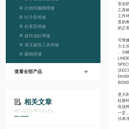
安全
比例伺服阀维修
工具
工作
叶片泵维修
泵的
柱塞泵维修
的正
旋转油缸维修
可维
液压破拆工具维修
力士乐r
、川崎
蝶阀维修
LIN
SPE
沃EC
查看全部产品
DH30
BOND
意大利
相关文章
柱塞
在这
RELATED ARTICLES
一定
日本洋