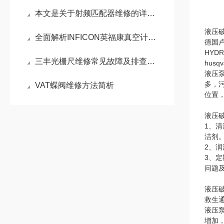
本文是关于射频匹配器维修的详细阐述
液压
全面解析INFICON英福康真空计维修技术：从故障诊断到专业维护
德国卢
HYD
三丰光栅尺维修常见故障及排查方法
hus
液压
多，
VAT蝶阀维修方法简析
位置
液压
1、
洁剂
2、
3、
问题
液压
救生
液压
增加