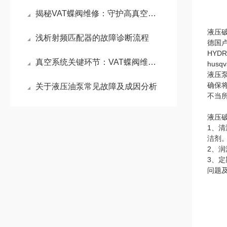
揭秘VAT蝶阀维修：守护高真空工艺的节流枢纽
液压
浅析射频匹配器的故障诊断流程
德国卢
HYD
真空系统关键环节：VAT蝶阀维修原理与密封性能重构技术
hus
液压
确保
关于液压油泵常见故障及成因分析
不当
液压
1、
洁剂
2、
3、
问题