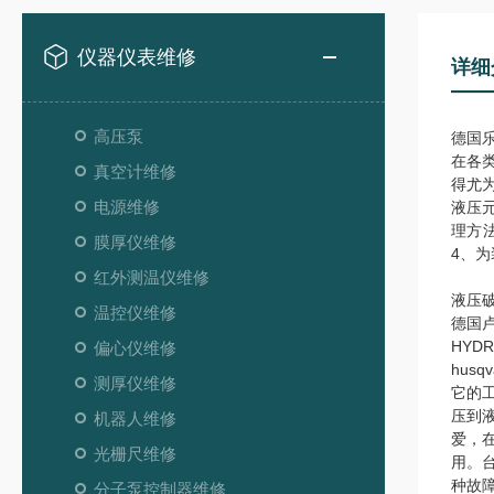
仪器仪表维修
详细
高压泵
德国
在各
真空计维修
得尤
电源维修
液压
理方
膜厚仪维修
4、
红外测温仪维修
液压
温控仪维修
德国卢
HYD
偏心仪维修
hus
测厚仪维修
它的
压到
机器人维修
爱，
光栅尺维修
用。
种故
分子泵控制器维修