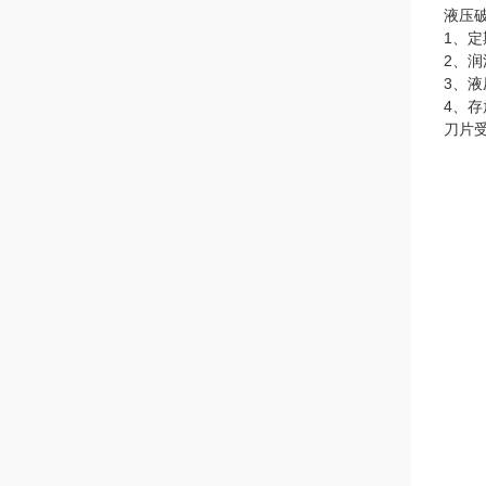
液压
1、
2、
3、
4、
刀片