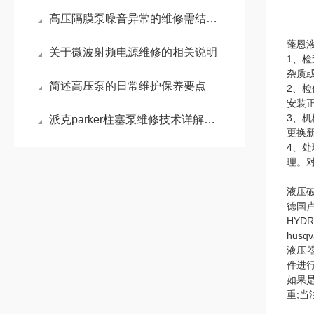
高压隔膜泵噪音异常的维修需结合其工作原理和常见故障点进行系统排查
蓬恩
关于微波射频电源维修的相关说明
1、
杂质
简述高压泵的日常维护保养要点
2、
安装
3、
派克parker柱塞泵维修技术详解：常见故障诊断与维护策略
更换
4、
理。
液压
德国卢
HYD
hus
液压
件进
如果
重;