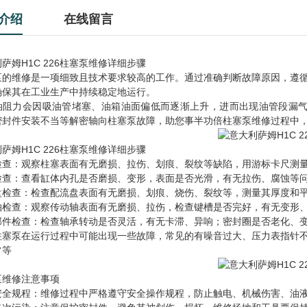
介绍
在线留言
萨姆H1C 226柱塞泵维修详细步骤
泵的维修是一项细致且技术要求较高的工作。通过准确判断故障原因，遵
确保其在工业生产中持续稳定地运行。
油阻力会因吸油管堵塞、油箱油面偏低而逐渐上升，进而出现油管段漏气
密封件安装不当等解密轴向柱塞泵故障，助您事半功倍柱塞泵维修过程中
萨姆H1C 226柱塞泵维修详细步骤
检查：观察柱塞表面有无磨损、拉伤、划痕、裂纹等缺陷，用游标卡尺测
检查：查看缸体内孔是否磨损、变形，表面是否光滑，有无拉伤、腐蚀等
盘检查：检查配流盘表面有无磨损、划痕、烧伤、裂纹等，测量其厚度和
轴检查：观察传动轴表面有无磨损、拉伤，检查键槽是否完好，有无变形
部件检查：检查轴承转动是否灵活，有无卡滞、异响；密封圈是否老化、
柱塞泵在运行过程中可能出现一些故障，常见的有噪音过大、压力表指针
常等
泵维修注意事项
安全规程：维修过程中严格遵守安全操作规程，防止触电、机械伤害、油