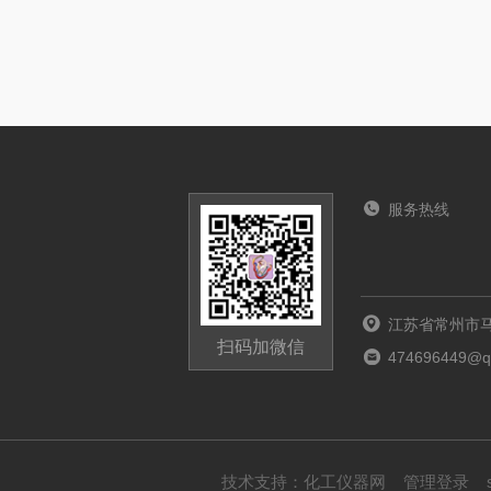
服务热线
江苏省常州市马
扫码加微信
474696449@q
技术支持：
化工仪器网
管理登录