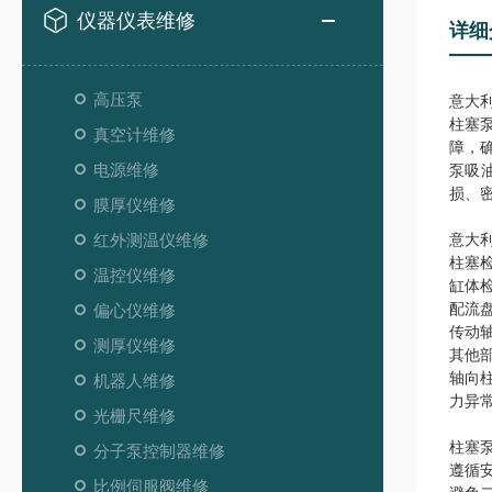
仪器仪表维修
详细
高压泵
意大利
柱塞
真空计维修
障，
电源维修
泵吸
损、
膜厚仪维修
红外测温仪维修
意大利
柱塞
温控仪维修
缸体
配流
偏心仪维修
传动
测厚仪维修
其他
轴向
机器人维修
力异
光栅尺维修
柱塞
分子泵控制器维修
遵循
比例伺服阀维修