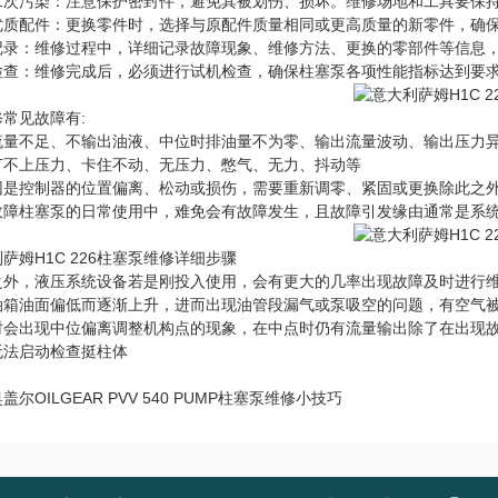
二次污染：注意保护密封件，避免其被划伤、损坏。维修场地和工具要保
优质配件：更换零件时，选择与原配件质量相同或更高质量的新零件，确
记录：维修过程中，详细记录故障现象、维修方法、更换的零部件等信息
检查：维修完成后，必须进行试机检查，确保柱塞泵各项性能指标达到要
常见故障有:
流量不足、不输出油液、中位时排油量不为零、输出流量波动、输出压力
打不上压力、卡住不动、无压力、憋气、无力、抖动等
因是控制器的位置偏离、松动或损伤，需要重新调零、紧固或更换除此之
故障柱塞泵的日常使用中，难免会有故障发生，且故障引发缘由通常是系
萨姆H1C 226柱塞泵维修详细步骤
之外，液压系统设备若是刚投入使用，会有更大的几率出现故障及时进行
油箱油面偏低而逐渐上升，进而出现油管段漏气或泵吸空的问题，有空气被
时会出现中位偏离调整机构点的现象，在中点时仍有流量输出除了在出现
无法启动检查挺柱体
盖尔OILGEAR PVV 540 PUMP柱塞泵维修小技巧