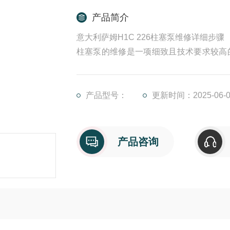
产品简介
意大利萨姆H1C 226柱塞泵维修详细步骤
柱塞泵的维修是一项细致且技术要求较高
程中的每一个细节，我们能够有效修复柱
泵吸油阻力会因吸油管堵塞、油箱油面偏
入;常见的泄漏原因包括密封件老化、密封
产品型号：
更新时间：2025-06-0
产品咨询