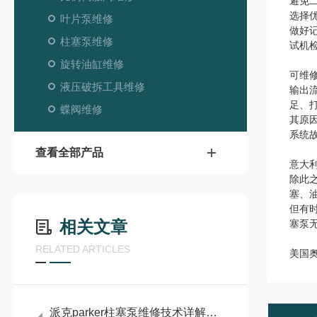
避免
选择
叶片泵维修
做好
柱塞泵维修
试机
旋转油缸维修
可维修
液压破拆工具维修
输出
足、
蝶阀维修
其原
系统
查看全部产品
意大利
除此
塞、
但有
相关文章
塞泵
RELATED ARTICLES
美国奥
派克parker柱塞泵维修技术详解：常见故障诊断与维护策略