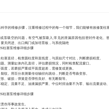
循科学的维修步骤，注重维修过程中的每一个细节，我们能够有效修复柱
或泵吸空的问题，有空气被泵吸入;常见的泄漏原因包括密封件老化、
，要关闭进、出口阀门或加培育板，与系统隔绝
量柱塞直径，检查圆柱度和直线度，与原始尺寸对比，判断磨损程度。
问题。测量缸体内孔直径，评估磨损情况，同时检查配流窗口。
平面度，若磨损严重或平面度超差，需修复或更换。
、裂纹。用百分表测量传动轴径向跳动，判断是否弯曲变形。
变形、破损；弹簧是否弹性良好、有无断裂等。
不稳定、流量不足、油液漏损严重、中位时排油量不为零、输出流量波动
液烫伤等事故发生。