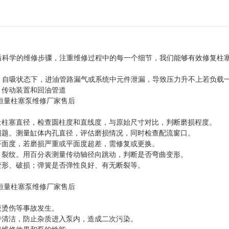
循科学的维修步骤，注重维修过程中的每一个细节，我们能够有效修复柱
：自吸状态下，进油管路漏气或系统中元件泄漏，导致压力升不上若负载
、传动装置和回油管道
量柱塞直径，检查圆柱度和直线度，与原始尺寸对比，判断磨损程度。
问题。测量缸体内孔直径，评估磨损情况，同时检查配流窗口。
平面度，若磨损严重或平面度超差，需修复或更换。
、裂纹。用百分表测量传动轴径向跳动，判断是否弯曲变形。
变形、破损；弹簧是否弹性良好、有无断裂等。
液烫伤等事故发生。
持清洁，防止杂质进入泵内，造成二次污染。