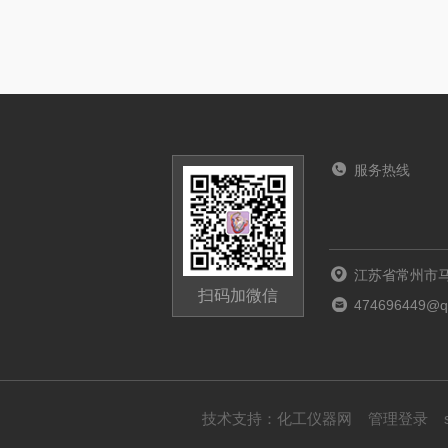
服务热线
江苏省常州市马
扫码加微信
474696449@q
技术支持：
化工仪器网
管理登录