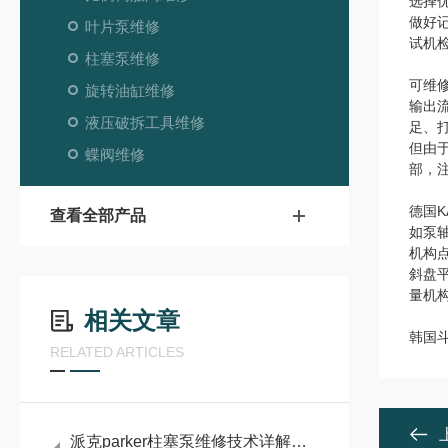
选择
做好
叶片泵维修
试机
柱塞泵维修
可维修
旋转油缸维修
输出
液压破拆工具维修
足、
但由
蝶阀维修
部，
德国K
查看全部产品
如泵
机构
斜盘
量机
相关文章
韩国斗
RELATED ARTICLES
派克parker柱塞泵维修技术详解：常见故障诊断与维护策略