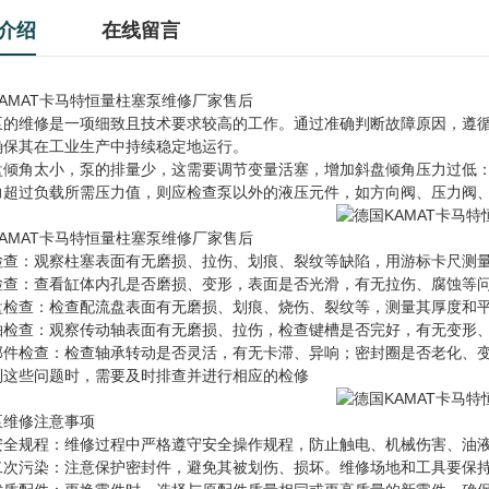
介绍
在线留言
AMAT卡马特恒量柱塞泵维修厂家售后
泵的维修是一项细致且技术要求较高的工作。通过准确判断故障原因，遵
确保其在工业生产中持续稳定地运行。
盘倾角太小，泵的排量少，这需要调节变量活塞，增加斜盘倾角压力过低
力超过负载所需压力值，则应检查泵以外的液压元件，如方向阀、压力阀
AMAT卡马特恒量柱塞泵维修厂家售后
检查：观察柱塞表面有无磨损、拉伤、划痕、裂纹等缺陷，用游标卡尺测
检查：查看缸体内孔是否磨损、变形，表面是否光滑，有无拉伤、腐蚀等
盘检查：检查配流盘表面有无磨损、划痕、烧伤、裂纹等，测量其厚度和
轴检查：观察传动轴表面有无磨损、拉伤，检查键槽是否完好，有无变形
部件检查：检查轴承转动是否灵活，有无卡滞、异响；密封圈是否老化、
到这些问题时，需要及时排查并进行相应的检修
泵维修注意事项
安全规程：维修过程中严格遵守安全操作规程，防止触电、机械伤害、油
二次污染：注意保护密封件，避免其被划伤、损坏。维修场地和工具要保