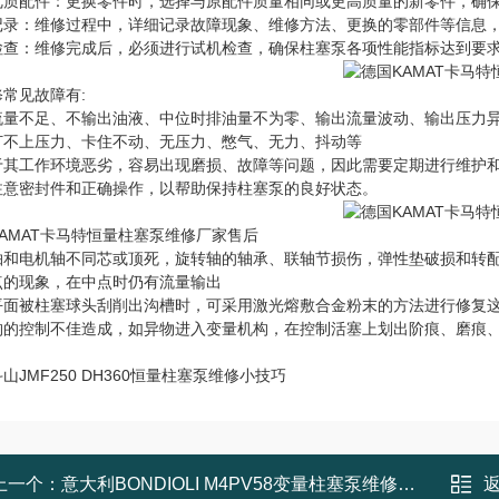
优质配件：更换零件时，选择与原配件质量相同或更高质量的新零件，确
记录：维修过程中，详细记录故障现象、维修方法、更换的零部件等信息
检查：维修完成后，必须进行试机检查，确保柱塞泵各项性能指标达到要
常见故障有:
流量不足、不输出油液、中位时排油量不为零、输出流量波动、输出压力
打不上压力、卡住不动、无压力、憋气、无力、抖动等
于其工作环境恶劣，容易出现磨损、故障等问题，因此需要定期进行维护
注意密封件和正确操作，以帮助保持柱塞泵的良好状态。
AMAT卡马特恒量柱塞泵维修厂家售后
轴和电机轴不同芯或顶死，旋转轴的轴承、联轴节损伤，弹性垫破损和转
点的现象，在中点时仍有流量输出
平面被柱塞球头刮削出沟槽时，可采用激光熔敷合金粉末的方法进行修复这
构的控制不佳造成，如异物进入变量机构，在控制活塞上划出阶痕、磨痕
山JMF250 DH360恒量柱塞泵维修小技巧
上一个：
意大利BONDIOLI M4PV58变量柱塞泵维修诊断方法