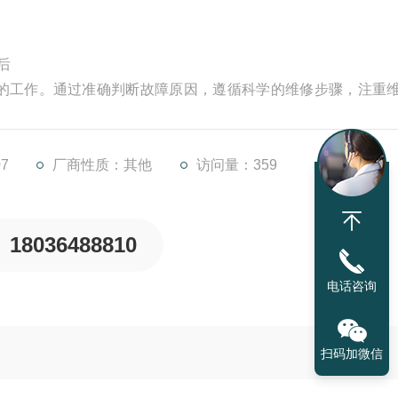
后
的工作。通过准确判断故障原因，遵循科学的维修步骤，注重
塞泵的故障，确保其在工业生产中持续稳定地运行。
节变量活塞，增加斜盘倾角压力过低：自吸状态下，进油管路
一定，泵的压力超过负载所需压力值，则应检查泵
7
厂商性质：其他
访问量：359
18036488810
电话咨询
扫码加微信