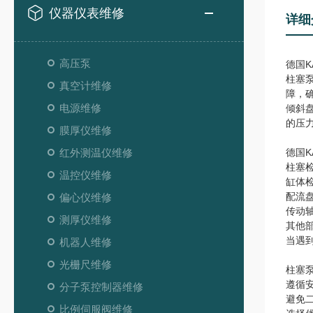
仪器仪表维修
详细
高压泵
德国K
柱塞
真空计维修
障，
电源维修
倾斜
的压
膜厚仪维修
红外测温仪维修
德国K
柱塞
温控仪维修
缸体
配流
偏心仪维修
传动
测厚仪维修
其他
当遇
机器人维修
光栅尺维修
柱塞
遵循
分子泵控制器维修
避免
比例伺服阀维修