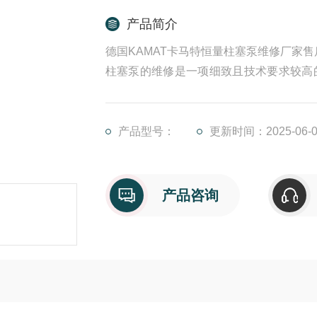
产品简介
德国KAMAT卡马特恒量柱塞泵维修厂家售
柱塞泵的维修是一项细致且技术要求较高
程中的每一个细节，我们能够有效修复柱
倾斜盘倾角太小，泵的排量少，这需要调
系统中元件泄漏，导致压力升不上若负载
产品型号：
更新时间：2025-06-0
产品咨询