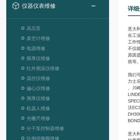
仪器仪表维修
详细
高压泵
意大利
在工
真空计维修
工作
电源维修
不仅
原因
膜厚仪维修
痕等
红外测温仪维修
我们
温控仪维修
力士乐r
、川崎
偏心仪维修
LIN
测厚仪维修
SPE
沃EC
机器人维修
DH30
光栅尺维修
BOND
分子泵控制器维修
意大利
比例伺服阀维修