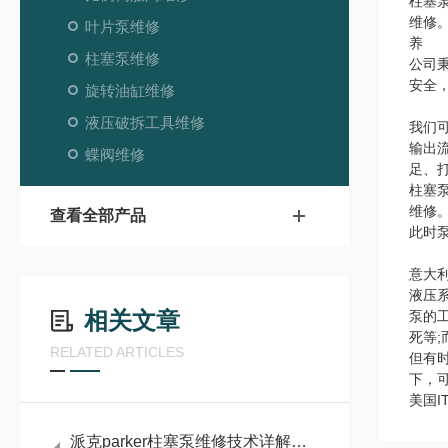
柱塞
维修
叶片泵维修
养
柱塞泵维修
公司
安全
旋转油缸维修
液压破拆工具维修
我们
输出
蝶阀维修
足、
柱塞
维修
查看全部产品
此时
意大利
液压
相关文章
泵的
死等
RELATED ARTICLES
但有
下，
美国I
派克parker柱塞泵维修技术详解：常见故障诊断与维护策略