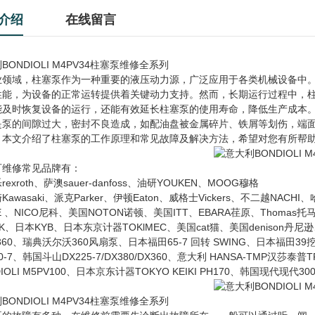
介绍
在线留言
BONDIOLI M4PV34柱塞泵维修全系列
业领域，柱塞泵作为一种重要的液压动力源，广泛应用于各类机械设备中
性能，为设备的正常运转提供着关键动力支持。然而，长期运行过程中，
能及时恢复设备的运行，还能有效延长柱塞泵的使用寿命，降低生产成本
是泵的间隙过大，密封不良造成，如配油盘被金属碎片、铁屑等划伤，端
。本文介绍了柱塞泵的工作原理和常见故障及解决方法，希望对您有所帮
可维修常见品牌有：
exroth、萨澳sauer-danfoss、油研YOUKEN、MOOG穆格
Kawasaki、派克Parker、伊顿Eaton、威格士Vickers、不二越NACH
DE 、NICO尼科、美国NOTON诺顿、美国ITT、EBARA荏原、Thomas
CK、日本KYB、日本东京计器TOKlMEC、美国cat猫、美国denison丹
360、瑞典沃尔沃360风扇泵、日本福田65-7 回转 SWING、日本福田39挖
0-7、韩国斗山DX225-7/DX380/DX360、意大利 HANSA-TMP汉莎泰普TPVT
IOLI M5PV100、日本京东计器TOKYO KEIKI PH170、韩国现代现代300-
BONDIOLI M4PV34柱塞泵维修全系列