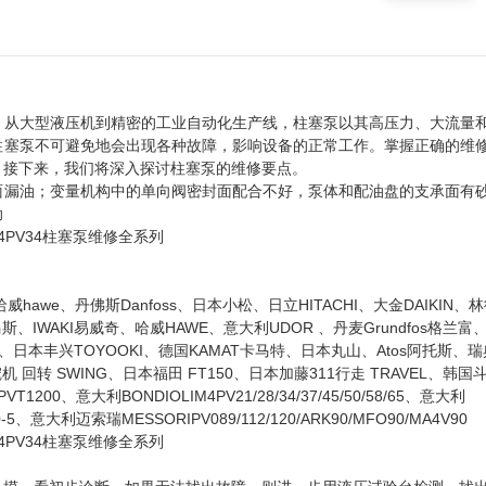
。从大型液压机到精密的工业自动化生产线，柱塞泵以其高压力、大流量
柱塞泵不可避免地会出现各种故障，影响设备的正常工作。掌握正确的维
。接下来，我们将深入探讨柱塞泵的维修要点。
面漏油；变量机构中的单向阀密封面配合不好，泵体和配油盘的支承面有
助
I、哈威hawe、丹佛斯Danfoss、日本小松、日立HITACHI、大金DAIKIN、
托马斯、IWAKI易威奇、哈威HAWE、意大利UDOR 、丹麦Grundfos格兰
尼逊、日本丰兴TOYOOKI、德国KAMAT卡马特、日本丸山、Atos阿托斯、
机 回转 SWING、日本福田 FT150、日本加藤311行走 TRAVEL、韩国
1200、意大利BONDIOLIM4PV21/28/34/37/45/50/58/65、意大利
5、意大利迈索瑞MESSORIPV089/112/120/ARK90/MFO90/MA4V90