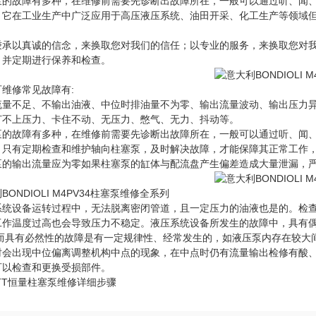
泵的故障有多种，在维修前需要先诊断出故障所在，一般可以通过听、闻
。它在工业生产中广泛应用于高压液压系统、油田开采、化工生产等领域
秉承以真诚的信念，来换取您对我们的信任；以专业的服务，来换取您对
，并定期进行保养和检查。
可维修常见故障有:
流量不足、不输出油液、中位时排油量不为零、输出流量波动、输出压力
打不上压力、卡住不动、无压力、憋气、无力、抖动等。
泵的故障有多种，在维修前需要先诊断出故障所在，一般可以通过听、闻
。只有定期检查和维护轴向柱塞泵，及时解决故障，才能保障其正常工作
泵的输出流量应为零如果柱塞泵的缸体与配流盘产生偏差造成大量泄漏，
BONDIOLI M4PV34柱塞泵维修全系列
系统设备运转过程中，无法脱离密闭管道，且一定压力的油液也是的。检
工作温度过高也会导致压力不稳定。液压系统设备所发生的故障中，具有
;而具有必然性的故障是有一定规律性、经常发生的，如液压泵内存在较大
时会出现中位偏离调整机构中点的现象，在中点时仍有流量输出检修有酸
可以检查和更换受损部件。
TT恒量柱塞泵维修详细步骤