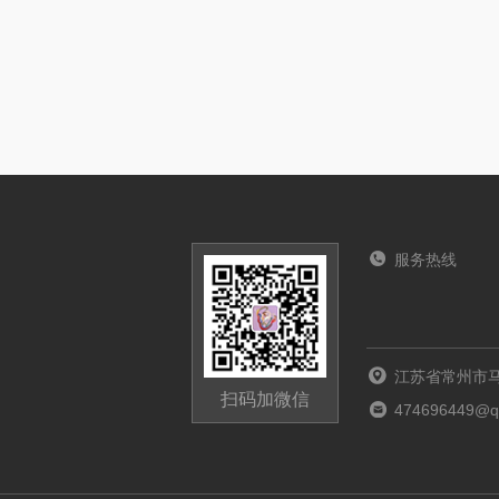
服务热线
江苏省常州市马
扫码加微信
474696449@q