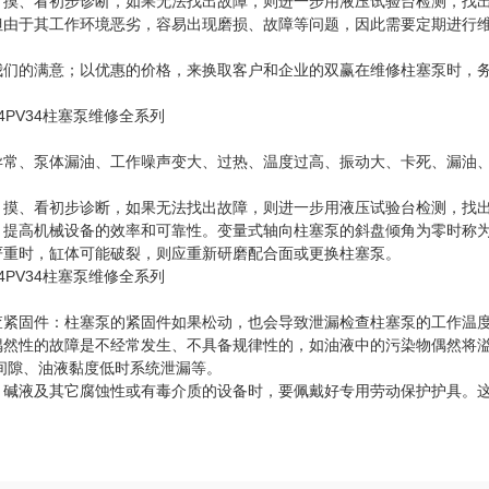
、摸、看初步诊断，如果无法找出故障，则进一步用液压试验台检测，找
但由于其工作环境恶劣，容易出现磨损、故障等问题，因此需要定期进行
我们的满意；以优惠的价格，来换取客户和企业的双赢在维修柱塞泵时，
异常、泵体漏油、工作噪声变大、过热、温度过高、振动大、卡死、漏油
、摸、看初步诊断，如果无法找出故障，则进一步用液压试验台检测，找
，提高机械设备的效率和可靠性。变量式轴向柱塞泵的斜盘倾角为零时称
严重时，缸体可能破裂，则应重新研磨配合面或更换柱塞泵。
查紧固件：柱塞泵的紧固件如果松动，也会导致泄漏检查柱塞泵的工作温
偶然性的故障是不经常发生、不具备规律性的，如油液中的污染物偶然将
间隙、油液黏度低时系统泄漏等。
、碱液及其它腐蚀性或有毒介质的设备时，要佩戴好专用劳动保护护具。