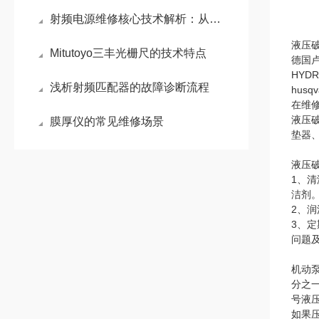
射频电源维修核心技术解析：从电弧防护到精准阻抗匹配
液压
Mitutoyo三丰光栅尺的技术特点
德国卢
HYD
浅析射频匹配器的故障诊断流程
hus
在维
液压
膜厚仪的常见维修场景
垫器
液压
1、
洁剂
2、
3、
问题
机动
分之
号液
如果