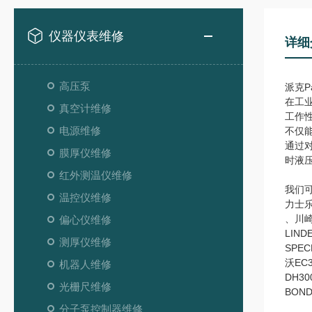
仪器仪表维修
详细
高压泵
派克P
在工
真空计维修
工作
电源维修
不仅
通过
膜厚仪维修
时液
红外测温仪维修
我们
温控仪维修
力士乐r
、川崎
偏心仪维修
LIN
测厚仪维修
SPE
沃EC
机器人维修
DH30
光栅尺维修
BOND
分子泵控制器维修