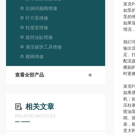
派克P
比例伺服阀维修
如泵
泵的
叶片泵维修
如果
柱塞泵维修
情况
旋转油缸维修
我们
液压破拆工具维修
输出
足、
蝶阀维修
配流
擦副
时更
查看全部产品
派克P
如果
机：
相关文章
压柱
喷油
RELATED ARTICLES
闻、
差，
意大利