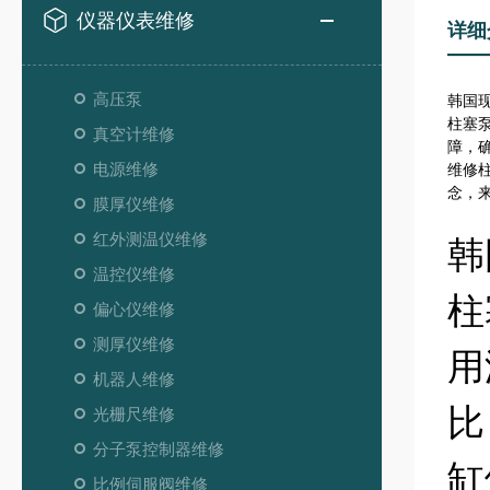
仪器仪表维修
详细
高压泵
韩国现
柱塞
真空计维修
障，
电源维修
维修
念，
膜厚仪维修
红外测温仪维修
韩
温控仪维修
柱
偏心仪维修
测厚仪维修
用
机器人维修
比
光栅尺维修
分子泵控制器维修
缸
比例伺服阀维修