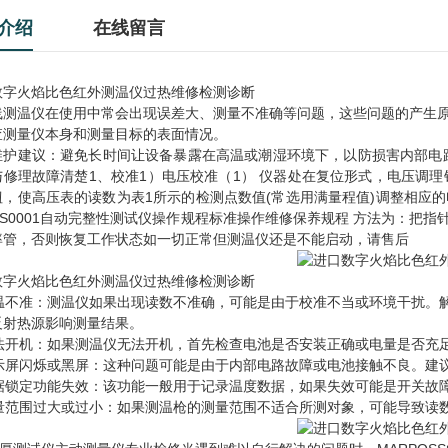
介绍
在线留言
数字火焰比色红外测温仪过热维修检测诊断
线测温仪在使用中常会出现误差大、测量不准确等问题，这些问题的产生
查测量仪本身和测量目标的表面情况。
维护建议：避免长时间让设备暴露在高温或潮湿环境下，以防损害内部电路
与修理故障清楚1、校准1）电压校准（1） 仪器处在复位形式，电压调
，使高压表的读数为表1所示的检测点数值(常选用满量程值)调整相应的电位器
T4S0001自动完整性测试仪操作规程标准操作维修保养规程 方法为：把
率管，否则恢复工作状态如一切正常但测温仪还是不能启动，请售后
数字火焰比色红外测温仪过热维修检测诊断
 测温不准：测温仪如果出现读数不准确，可能是由于校准不当或环境干扰
反射热源影响测量结果。
 无法开机：如果测温仪无法开机，首先检查电池是否安装正确或电量是否
 显示屏闪烁或黑屏：这种问题可能是由于内部电路故障或电池接触不良。
 数据锁定功能失效：该功能一般用于记录温度数据，如果失效可能是开关
 测量范围过大或过小：如果测温枪的测量范围不适合所测对象，可能导致