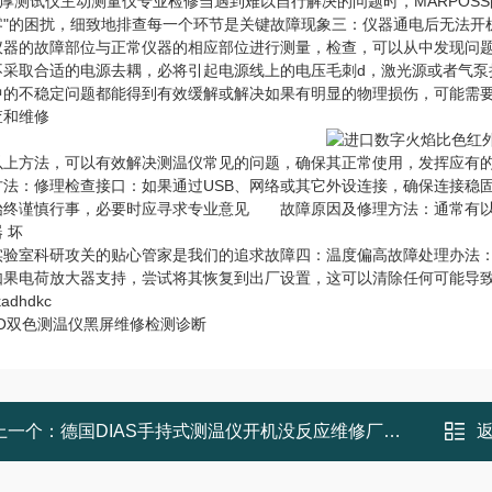
. 膜厚测试仪主动测量仪专业检修当遇到难以自行解决的问题时，MARPO
零"的困扰，细致地排查每一个环节是关键故障现象三：仪器通电后无法开
仪器的故障部位与正常仪器的相应部位进行测量，检查，可以从中发现问
不采取合适的电源去耦，必将引起电源线上的电压毛刺d，激光源或者气泵损
中的不稳定问题都能得到有效缓解或解决如果有明显的物理损伤，可能需
查和维修
以上方法，可以有效解决测温仪常见的问题，确保其正常使用，发挥应有
方法：修理检查接口：如果通过USB、网络或其它外设连接，确保连接稳
始终谨慎行事，必要时应寻求专业意见 故障原因及修理方法：通常有以下原
 坏
实验室科研攻关的贴心管家是我们的追求故障四：温度偏高故障处理办法：
如果电荷放大器支持，尝试将其恢复到出厂设置，这可以清除任何可能导
kadhdkc
NO双色测温仪黑屏维修检测诊断
上一个：
德国DIAS手持式测温仪开机没反应维修厂家售后