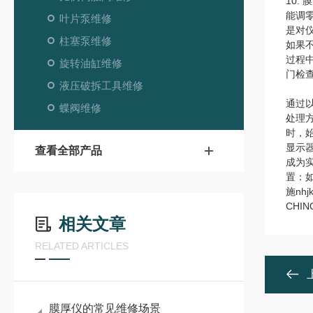
10
能调
叶片泵维修
是对
柱塞泵维修
如果
过程
旋转油缸维修
门检
液压破拆工具维修
通过
蝶阀维修
处理
时，
显示器
查看全部产品
成为
置：
施
nhj
CHI
相关文章
RELATED ARTICLES
膜厚仪的常见维修场景