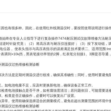
原因也有很多种。因此，在使用红外线测温仪时，要按照使用说明进行操
始终在专业人士指导下进行复杂操作7474耐压测试仪故障维修方法耐
理钮逆时针旋究竟；（2）将高压表与耐压仪连接好；（3）按下发动钮，
， 使表头指示与高压表指示的误差满足技术要求二、适用范围:Integri
指针表调到×10k挡，黑表笔接功率管的2脚，红表笔分别接1、3脚是否导通
。解决方法是定期对测温仪进行校准，确保其准确性；同时，使用时要避免
充足。如电池电量不足，应及时更换新电池，确保设备正常工作。
建议检查电池接触点是否干净，如有腐蚀需清洁；若问题依旧，可能需要送
故障。检查是否正确操作，必要时可以恢复出厂设置。
读数异常。使用前确保选择适合的测量模式，避免在超出测量范围的环境中