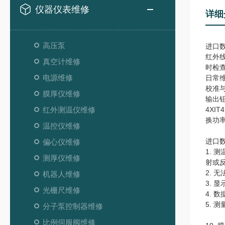
仪器仪表维修
详细
高压泵
进口
红外
真空计维修
时检
电源维修
日常
校准
膜厚仪维修
输出钮
红外测温仪维修
4XI
换功
温控仪维修
进口
偏心仪维修
1.
测厚仪维修
射或
2.
机器人维修
3.
光栅尺维修
4.
5.
分子泵控制器维修
比例伺服阀维修