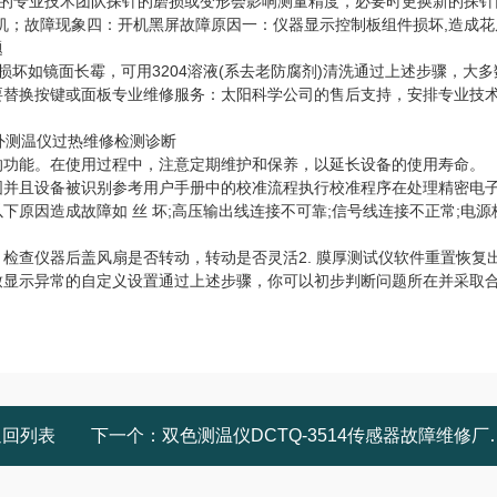
SS的专业技术团队探针的磨损或变形会影响测量精度，必要时更换新的探针
机；故障现象四：开机黑屏故障原因一：仪器显示控制板组件损坏,造成花
题
坏如镜面长霉，可用3204溶液(系去老防腐剂)清洗通过上述步骤，大多
要替换按键或面板专业维修服务：太阳科学公司的售后支持，安排专业技
的功能。在使用过程中，注意定期维护和保养，以延长设备的使用寿命。
固并且设备被识别参考用户手册中的校准流程执行校准程序在处理精密电
因造成故障如 丝 坏;高压输出线连接不可靠;信号线连接不正常;电源
检查仪器后盖风扇是否转动，转动是否灵活2. 膜厚测试仪软件重置恢复
致显示异常的自定义设置通过上述步骤，你可以初步判断问题所在并采取
返回列表
下一个：
双色测温仪DCTQ-3514传感器故障维修厂家售后