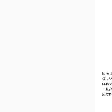
因液
模，这
00
一旦
应立