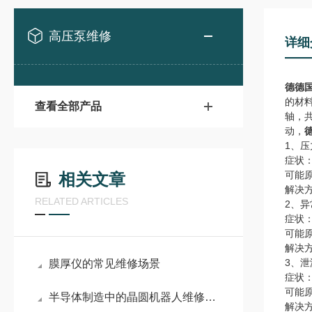
高压泵维修
详细
德
德
的材料
查看全部产品
轴，
动，
1、压
症状
可能
相关文章
解决
RELATED ARTICLES
2、
症状
可能
解决
3、泄
膜厚仪的常见维修场景
症状
可能
半导体制造中的晶圆机器人维修：系统化排障与精密维护策略
解决