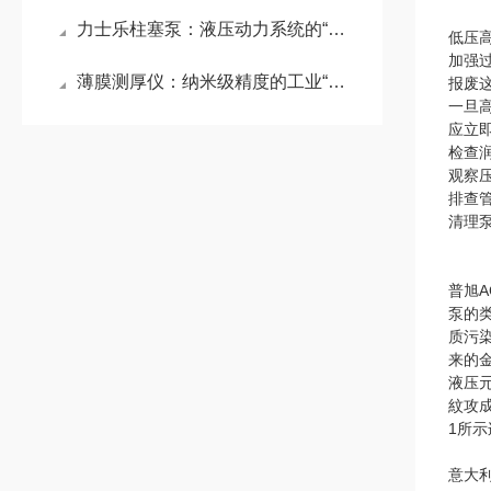
力士乐柱塞泵：液压动力系统的“心脏”引擎
低压
加强
薄膜测厚仪：纳米级精度的工业“显微镜”
报废
一旦
应立
检查
观察
排查
清理
普旭
泵的
质污
来的
液压
紋攻
1所
意大利