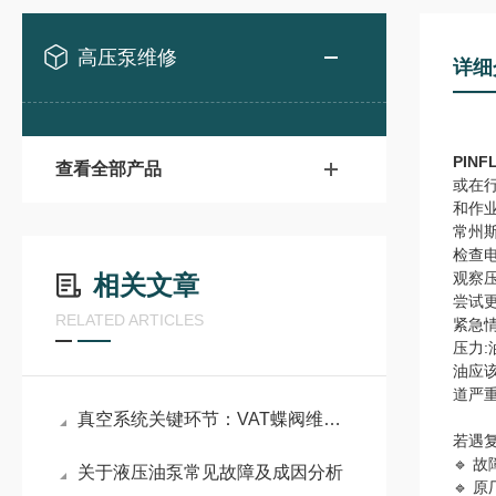
高压泵维修
详细
PIN
查看全部产品
或在
和作
常州
检查
观察
相关文章
尝试
RELATED ARTICLES
紧急
压力:
油应
道严
真空系统关键环节：VAT蝶阀维修原理与密封性能重构技术
若遇
🔹 
关于液压油泵常见故障及成因分析
🔹 