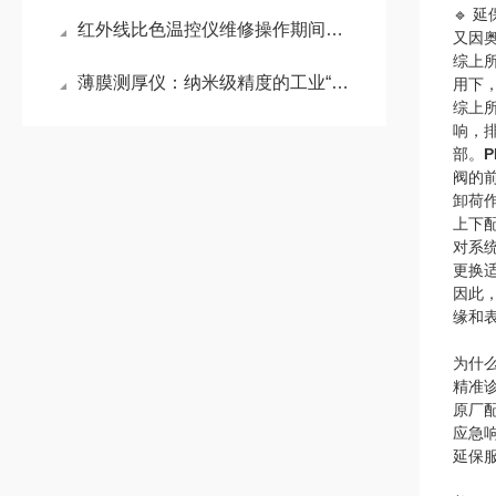
🔹
红外线比色温控仪维修操作期间的注意事项
又因
综上
薄膜测厚仪：纳米级精度的工业“显微镜”
用下
综上
响，
部。
阀的
卸荷
上下
对系
更换
因此
缘和
为什
精准
原厂
应急
延保服