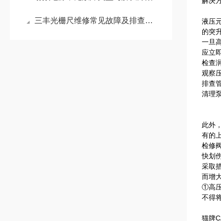
解决
三丰光栅尺维修常见故障及排查方法
液压
的突升
一旦
应立
检查
观察
排查
清理
此外
有的
检修
快划
采取
而增
①高
不得
猫牌C