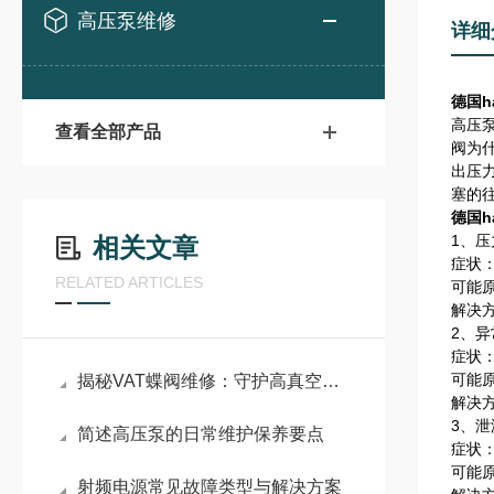
高压泵维修
详细
德国h
高压
查看全部产品
阀为
出压
塞的
德国h
1、压
相关文章
症状
RELATED ARTICLES
可能
解决
2、
症状
可能
揭秘VAT蝶阀维修：守护高真空工艺的节流枢纽
解决
3、泄
简述高压泵的日常维护保养要点
症状
可能
射频电源常见故障类型与解决方案