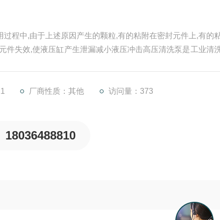
用过程中,由于上述原因产生的颗粒,有的粘附在密封元件上,有的
封元件失效,使液压缸产生泄漏减小液压冲击高压清洗泵是工业清
长期高负荷运行易导致部件磨损、效率下降。及时维修与科学保
下提供高压清洗泵常见故障解析+保养全方案，助您解决难题。
1
厂商性质：其他
访问量：373
18036488810