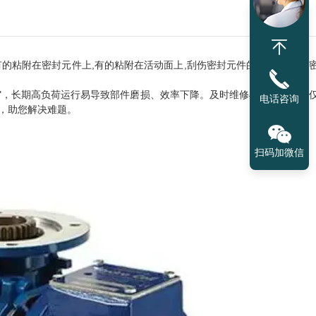
有的粘附在密封元件上,有的粘附在活动面上,刮伤密封元件的密封面,导致
"，长期高负荷运行易导致部件磨损、效率下降。及时维修与科学保养不
电话咨询
，助您解决难题。
扫码加微信