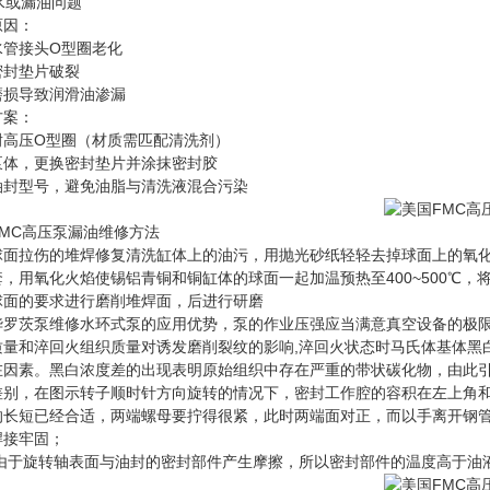
漏水或漏油问题
原因：
水管接头O型圈老化
密封垫片破裂
磨损导致润滑油渗漏
方案：
耐高压O型圈（材质需匹配清洗剂）
泵体，更换密封垫片并涂抹密封胶
油封型号，避免油脂与清洗液混合污染
FMC高压泵漏油维修方法
球面拉伤的堆焊修复清洗缸体上的油污，用抛光砂纸轻轻去掉球面上的氧
套，用氧化火焰使锡铝青铜和铜缸体的球面一起加温预热至400~500℃，
球面的要求进行磨削堆焊面，后进行研磨
华罗茨泵维修水环式泵的应用优势，泵的作业压强应当满意真空设备的极
质量和淬回火组织质量对诱发磨削裂纹的影响,淬回火状态时马氏体基体黑
在因素。黑白浓度差的出现表明原始组织中存在严重的带状碳化物，由此引
差别，在图示转子顺时针方向旋转的情况下，密封工作腔的容积在左上角
的长短已经合适，两端螺母要拧得很紧，此时两端面对正，而以手离开钢管
焊接牢固；
:由于旋转轴表面与油封的密封部件产生摩擦，所以密封部件的温度高于油液