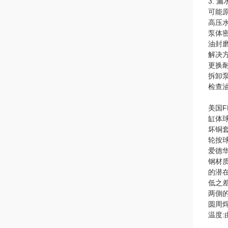
3. 
可能
高压
泵体
油封
解决
更换
拆卸
检查
美国
缸体
坏铜
轮按
爱德
钢材
的潜
低之
两側
圆周
温度