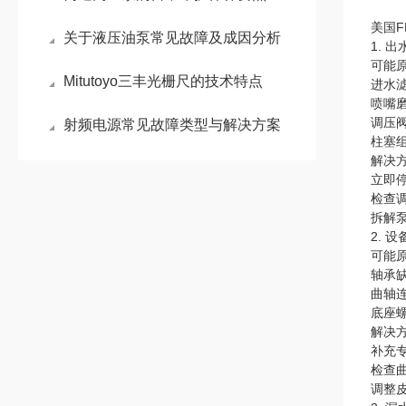
美国
关于液压油泵常见故障及成因分析
1. 
可能
Mitutoyo三丰光栅尺的技术特点
进水
喷嘴
调压
射频电源常见故障类型与解决方案
柱塞
解决
立即
检查
拆解
2. 
可能
轴承缺
曲轴
底座
解决
补充
检查
调整