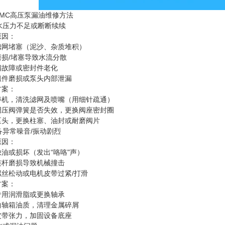
FMC高压泵漏油维修方法
出水压力不足或断断续续
原因：
滤网堵塞（泥沙、杂质堆积）
磨损/堵塞导致水流分散
阀故障或密封件老化
组件磨损或泵头内部泄漏
方案：
停机，清洗滤网及喷嘴（用细针疏通）
调压阀弹簧是否失效，更换阀座密封圈
泵头，更换柱塞、油封或耐磨阀片
设备异常噪音/振动剧烈
原因：
油或损坏（发出“咯咯"声）
连杆磨损导致机械撞击
螺丝松动或电机皮带过紧/打滑
方案：
专用润滑脂或更换轴承
曲轴箱油质，清理金属碎屑
皮带张力，加固设备底座