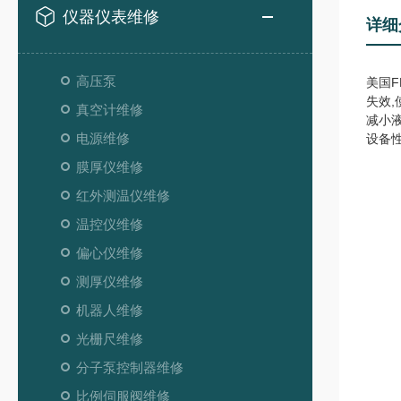
仪器仪表维修
详细
高压泵
美国
失效
真空计维修
减小
电源维修
设备
膜厚仪维修
红外测温仪维修
温控仪维修
偏心仪维修
测厚仪维修
机器人维修
光栅尺维修
分子泵控制器维修
比例伺服阀维修