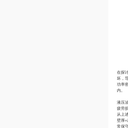
在探
坏，
功率密
内。
液压
疲劳
从上
壁厚=
常保守