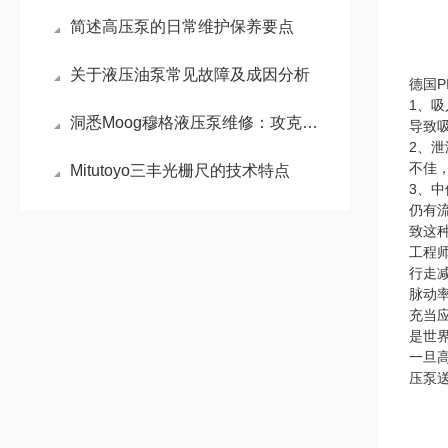
简述高压泵的日常维护保养要点
关于液压油泵常见故障及成因分析
德国P
1、
洞悉Moog穆格液压泵维修：攻克电液伺服控制的核心难题
导致
2、
不佳
Mitutoyo三丰光栅尺的技术特点
3、
仍有
致这
工程
行走
脉动
充当
是世
一旦
压泵