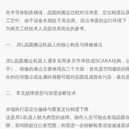
在半导体制造领域，晶圆的搬运过程对洁净度、定位精度以及
工艺中。由于设备长期处于高负荷、高洁净度的运行环境下
为相关工程技术人员提供系统化的参考。
一、 JEL晶圆搬运机器人的核心构造与维修难点
JEL晶圆搬运机器人通常采用多关节串联或SCARA结
手）。维修的难点主要体现在三个方面：首先是空间极距的
生的任何微尘或金属碎屑都可能对晶圆造成致命污染；最后
二、 常见故障类型与深度诊断技术
末端执行器定位偏移与重复定位精度下降
这是JEL机器人较为典型的故障。操作人员可能会发现晶
隙，若间隙超过公差范围，则需进一步拆解检查谐波减速器