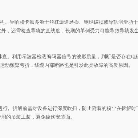
结构。异响和卡顿多源于丝杠滚道磨损、钢球破损或导轨润滑脂干
此外，还需检查导轨的直线度，长期的单侧受力可能导致导轨发
排查。利用示波器检测编码器信号的波形质量，判断是否存在电
人运动频繁弯折，线缆内部断路也是引发此类故障的高发原因。
净环境内进行。拆解前需对设备进行深度吹扫，防止附着的粉尘在拆
专用的吊装工装，避免磕伤安装面。