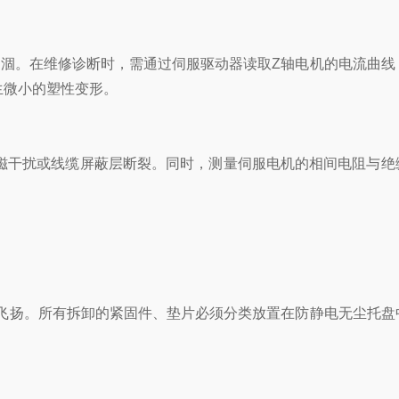
涸。在维修诊断时，需通过伺服驱动器读取Z轴电机的电流曲线
生微小的塑性变形。
磁干扰或线缆屏蔽层断裂。同时，测量伺服电机的相间电阻与绝
解时飞扬。所有拆卸的紧固件、垫片必须分类放置在防静电无尘托