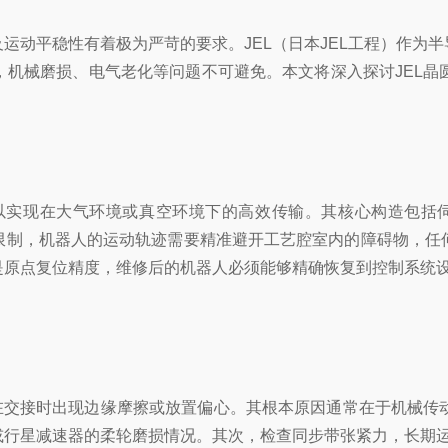
运动平稳性有着极为严苛的要求。JEL（日本JEL工程）作为
，机械磨损、电气老化等问题不可避免。本文将深入探讨JEL晶
构，以实现在大气环境或真空环境下的高效传输。其核心构造包括
限制，机器人的运动轨迹需要精准避开工艺腔室内的障碍物，任
是原点复位精度，维修后的机器人必须能够精确恢复到控制系统
圆在交接时出现边缘摩擦或放置偏心。其根本原因通常在于机械传
或行星减速器的柔轮磨损情况。其次，检查同步带张紧力，长期