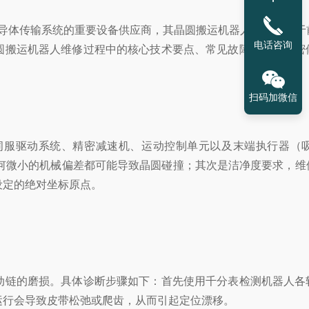
半导体传输系统的重要设备供应商，其晶圆搬运机器人广泛应用于
电话咨询
圆搬运机器人维修过程中的核心技术要点、常见故障机理及精密
扫码加微信
伺服驱动系统、精密减速机、运动控制单元以及末端执行器（吸
何微小的机械偏差都可能导致晶圆碰撞；其次是洁净度要求，维
设定的绝对坐标原点。
动链的磨损。具体诊断步骤如下：首先使用千分表检测机器人各
运行会导致皮带松弛或爬齿，从而引起定位漂移。