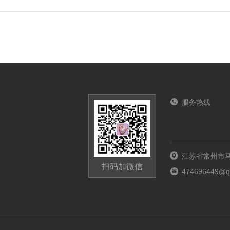
服务热线
江苏省常州市马
扫码加微信
474696449@q